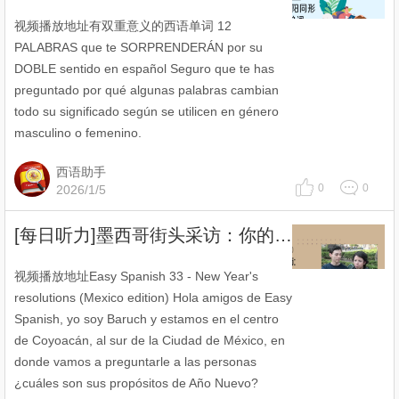
视频播放地址有双重意义的西语单词 12
PALABRAS que te SORPRENDERÁN por su
DOBLE sentido en español Seguro que te has
preguntado por qué algunas palabras cambian
todo su significado según se utilicen en género
masculino o femenino.
西语助手
0
0
2026/1/5
[每日听力]墨西哥街头采访：你的新年计划是什么？
视频播放地址Easy Spanish 33 - New Year's
resolutions (Mexico edition) Hola amigos de Easy
Spanish, yo soy Baruch y estamos en el centro
de Coyoacán, al sur de la Ciudad de México, en
donde vamos a preguntarle a las personas
¿cuáles son sus propósitos de Año Nuevo?