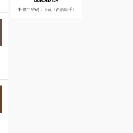
扫描二维码，下载《
西语助手
》