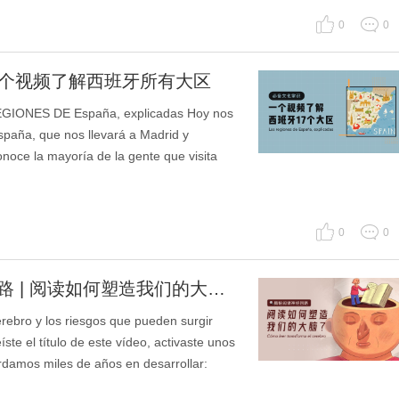
0
0
一个视频了解西班牙所有大区
 DE España, explicadas Hoy nos
spaña, que nos llevará a Madrid y
noce la mayoría de la gente que visita
0
0
[每日听力]🔍揭秘阅读神经回路 | 阅读如何塑造我们的大脑？
ro y los riesgos que pueden surgir
ste el título de este vídeo, activaste unos
rdamos miles de años en desarrollar: