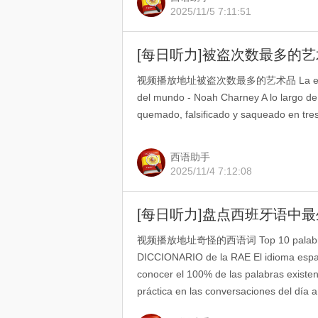
2025/11/5 7:11:51
视频播放地址被盗次数最多的艺术品 La extraña hi
del mundo - Noah Charney A lo largo de s
quemado, falsificado y saqueado en tres
西语助手
2025/11/4 7:12:08
视频播放地址奇怪的西语词 Top 10 palabras R
DICCIONARIO de la RAE El idioma españ
conocer el 100% de las palabras exist
práctica en las conversaciones del día a