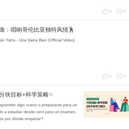
0
0
作曲：唱响哥伦比亚独特风情🕺
atra - Una Vaina Bien (Official Video)
0
0
：分块目标+科学策略✨
render algo nuevo o prepararse para un
 a estudiar desde cero para un examen,
bes por dónde empezar?