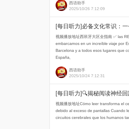
西语助手
2025/10/26 7:12:09
[每日听力]必备文化常识：
视频播放地址西班牙大区全指南 ✅ las REGIONES
embarcamos en un increíble viaje por E
Barcelona y a todos esos lugares que co
España,
西语助手
2025/10/24 7:12:31
视频播放地址Cómo leer transforma el cereb
debido al exceso de pantallas Cuando leí
circuitos cerebrales que los humanos ta