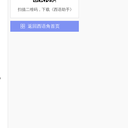
扫描二维码，下载《
西语助手
》
返回
西语
角首页
a