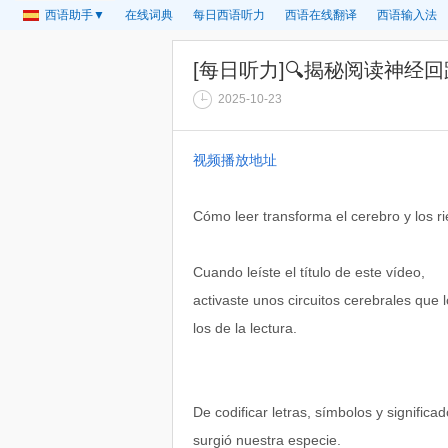
西语助手▼
在线词典
每日西语听力
西语在线翻译
西语输入法
[每日听力]🔍揭秘阅读神经
2025-10-23
视频播放地址
Cómo leer transforma el cerebro y los r
Cuando leíste el título de este vídeo,
activaste unos circuitos cerebrales que
los de la lectura.
De codificar letras, símbolos y signific
surgió nuestra especie.