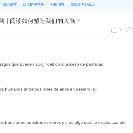
西语课堂
西语助手软件
手机词典
西语背单词App
回路 | 阅读如何塑造我们的大脑？
0
iesgos que pueden surgir debido al exceso de pantallas
 los humanos tardamos miles de años en desarrollar:
ados transformó nuestros cerebros y creó algo que no existía cuando