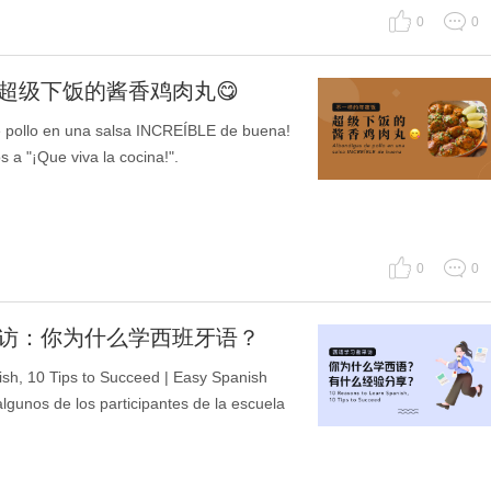
0
0
超级下饭的酱香鸡肉丸😋
o en una salsa INCREÍBLE de buena!
s a "¡Que viva la cocina!".
0
0
者采访：你为什么学西班牙语？
 10 Tips to Succeed | Easy Spanish
gunos de los participantes de la escuela