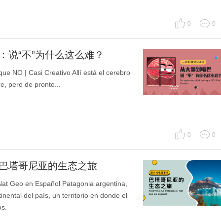
0
0
话：说“不”为什么这么难？
 NO | Casi Creativo Allí está el cerebro
, pero de pronto...
0
0
：巴塔哥尼亚的生态之旅
 Geo en Español Patagonia argentina,
tinental del país, un territorio en donde el
os.