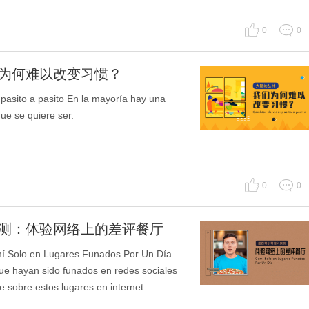
0
0
们为何难以改变习惯？
o a pasito En la mayoría hay una
ue se quiere ser.
0
0
实测：体验网络上的差评餐厅
n Lugares Funados Por Un Día
ue hayan sido funados en redes sociales
te sobre estos lugares en internet.