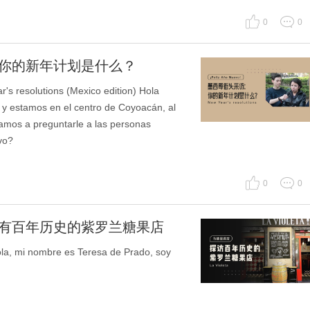
0
0
：你的新年计划是什么？
resolutions (Mexico edition) Hola
y estamos en el centro de Coyoacán, al
amos a preguntarle a las personas
vo?
0
0
访有百年历史的紫罗兰糖果店
 nombre es Teresa de Prado, soy