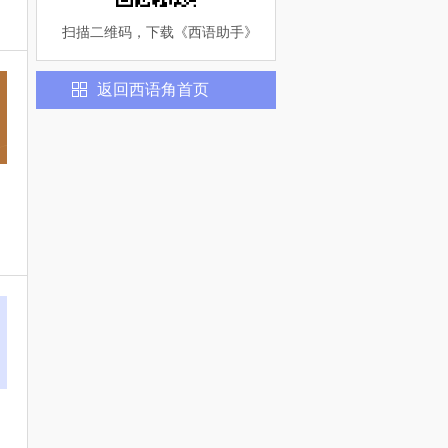
扫描二维码，下载《
西语助手
》
返回
西语
角首页