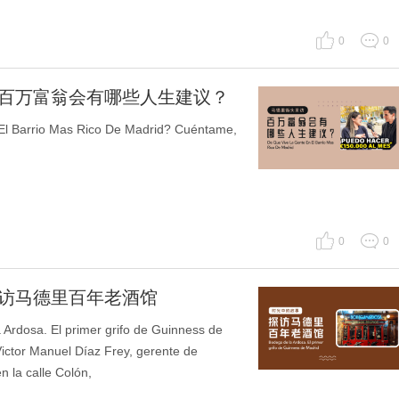
0
0
：百万富翁会有哪些人生建议？
Barrio Mas Rico De Madrid? Cuéntame,
0
0
探访马德里百年老酒馆
. El primer grifo de Guinness de
ictor Manuel Díaz Frey, gerente de
n la calle Colón,