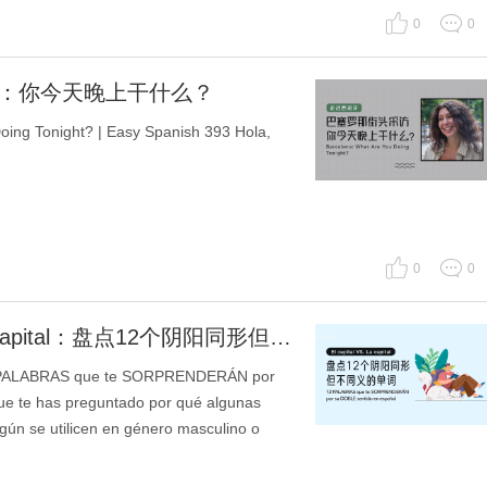
0
0
访：你今天晚上干什么？
g Tonight? | Easy Spanish 393 Hola,
0
0
[每日听力]El capital VS. La capital：盘点12个阴阳同形但不同义的单词
AS que te SORPRENDERÁN por
e te has preguntado por qué algunas
gún se utilicen en género masculino o