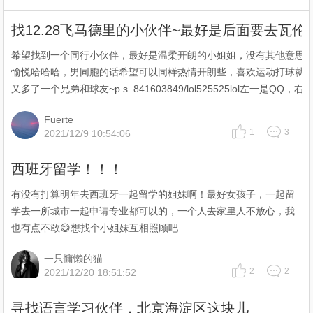
找12.28飞马德里的小伙伴~最好是后面要去瓦伦
希望找到一个同行小伙伴，最好是温柔开朗的小姐姐，没有其他意思
愉悦哈哈哈，男同胞的话希望可以同样热情开朗些，喜欢运动打球就
又多了一个兄弟和球友~p.s. 841603849/lol525525lol左一是QQ，
Fuerte
1
3
2021/12/9 10:54:06
西班牙留学！！！
有没有打算明年去西班牙一起留学的姐妹啊！最好女孩子，一起留
学去一所城市一起申请专业都可以的，一个人去家里人不放心，我
也有点不敢😅想找个小姐妹互相照顾吧
一只慵懒的猫
2
2
2021/12/20 18:51:52
寻找语言学习伙伴，北京海淀区这块儿