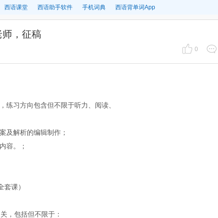
西语课堂
西语助手软件
手机词典
西语背单词App
老师，征稿
0
划，练习方向包含但不限于听力、阅读、
答案及解析的编辑制作；
目内容。；
全套课）
相关，包括但不限于：