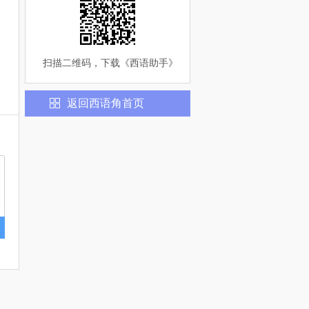
扫描二维码，下载《
西语助手
》
返回
西语
角首页